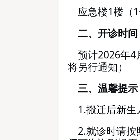
应急楼
1楼（
二、
开诊时间
2026
4
预计
年
将另行通知）
三、温馨提示
1.
搬迁后新生
2.
就诊时请按