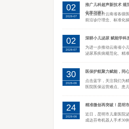
02
推广儿科超声新技术 规
化学习班》
为全面提升云南省各级
2026-07
前沿诊疗理念、标准化操
02
深耕小儿泌尿 赋能学科
为进一步推动云南省小
2026-07
泌尿系疾病规范化、精准
30
医保护航聚力赋能，同
点击蓝字，关注我们为
2026-06
医院医保运营难点、患儿就医
24
精准微创再突破！昆明市
近日，昆明市儿童医院
2026-06
成达芬奇机器人手术30例