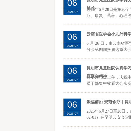
06
昆明市儿童医院多学科义
解难
2026年6月28日是第
2026-07
疗、康复、营养、心理等
06
云南省医学会小儿外科学
6 月 26 日，由云南
2026-07
分会第四届换届选举大会
06
昆明市儿童医院认真学习
座谈会精神
摘要7月1日上午，庆祝
2026-07
员干部集中收看大会实况
06
聚焦前沿 规范诊疗｜昆
2026年6月27日至2
2026-07
02-01）在昆明云安会堂